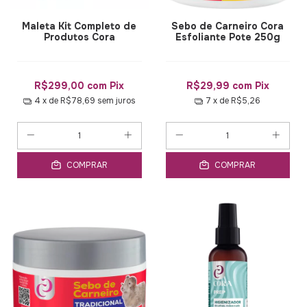
Maleta Kit Completo de
Sebo de Carneiro Cora
Produtos Cora
Esfoliante Pote 250g
R$299,00
com
Pix
R$29,99
com
Pix
4
x de
R$78,69
sem juros
7
x de
R$5,26
COMPRAR
COMPRAR