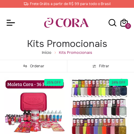
Frete Grátis a partir de R$ 99 para todo o Brasil
0
Kits Promocionais
Início
Kits Promocionais
Ordenar
Filtrar
25
%
OFF
24
%
OFF