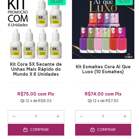
11
%
OFF
7
%
OFF
Kit Cora SX Secante de
Kit Esmaltes Cora Ai Que
Unhas Mais Rápido do
Luxo (10 Esmaltes)
Mundo X 6 Unidades
R$75,00
com
Pix
R$74,00
com
Pix
12
x de
R$8,03
12
x de
R$7,93
COMPRAR
COMPRAR