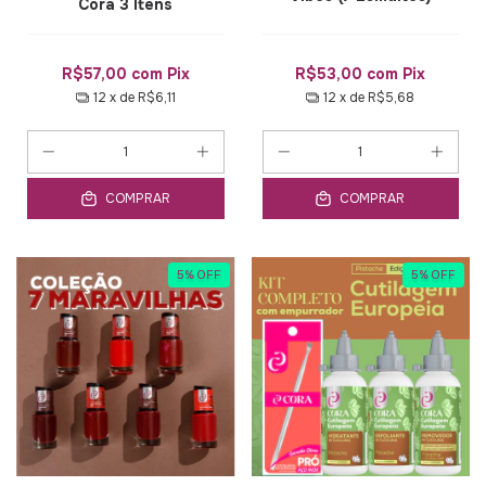
Cora 3 Itens
R$57,00
com
Pix
R$53,00
com
Pix
12
x de
R$6,11
12
x de
R$5,68
COMPRAR
COMPRAR
5
%
OFF
5
%
OFF