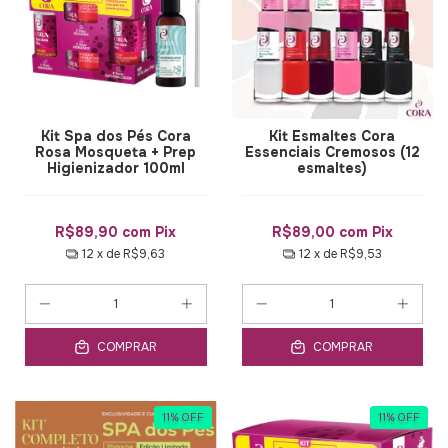
Kit Spa dos Pés Cora
Kit Esmaltes Cora
Rosa Mosqueta + Prep
Essenciais Cremosos (12
Higienizador 100ml
esmaltes)
R$89,90
com
Pix
R$89,00
com
Pix
12
x de
R$9,63
12
x de
R$9,53
COMPRAR
COMPRAR
11
%
OFF
11
%
OFF