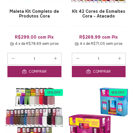
Maleta Kit Completo de
Kit 42 Cores de Esmaltes
Produtos Cora
Cora - Atacado
R$299,00
com
Pix
R$269,99
com
Pix
4
x de
R$78,69
sem juros
4
x de
R$71,05
sem juros
COMPRAR
COMPRAR
18
%
OFF
16
%
OFF