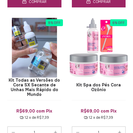
COMPRAR
COMPRAR
8
%
OFF
6
%
OFF
Kit Todas as Versões do
Cora SX Secante de
Kit Spa dos Pés Cora
Unhas Mais Rápido do
Ozônio
Mundo
R$69,00
com
Pix
R$69,00
com
Pix
12
x de
R$7,39
12
x de
R$7,39