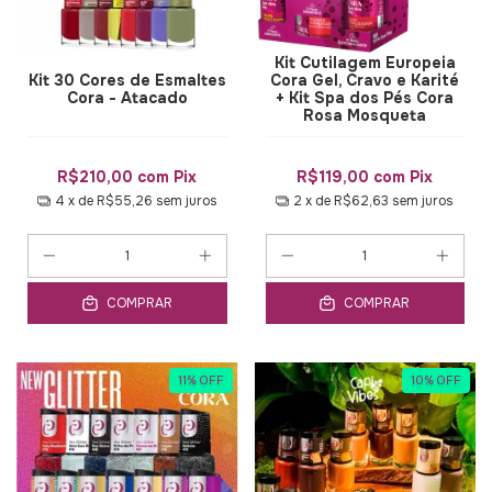
Kit Cutilagem Europeia
Kit 30 Cores de Esmaltes
Cora Gel, Cravo e Karité
Cora - Atacado
+ Kit Spa dos Pés Cora
Rosa Mosqueta
R$210,00
com
Pix
R$119,00
com
Pix
4
x de
R$55,26
sem juros
2
x de
R$62,63
sem juros
COMPRAR
COMPRAR
11
%
OFF
10
%
OFF