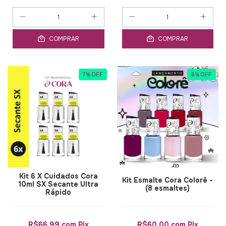
COMPRAR
COMPRAR
7
%
OFF
6
%
OFF
Kit 6 X Cuidados Cora
Kit Esmalte Cora Colorê -
10ml SX Secante Ultra
(8 esmaltes)
Rápido
R$66,99
com
Pix
R$60,00
com
Pix