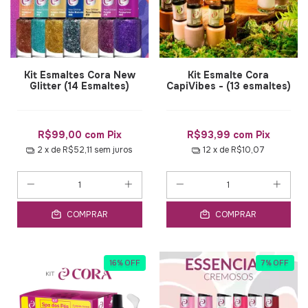
Kit Esmaltes Cora New
Kit Esmalte Cora
Glitter (14 Esmaltes)
CapiVibes - (13 esmaltes)
R$99,00
com
Pix
R$93,99
com
Pix
2
x de
R$52,11
sem juros
12
x de
R$10,07
COMPRAR
COMPRAR
16
%
OFF
7
%
OFF