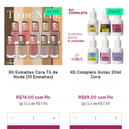
7
%
OFF
9
%
OFF
Kit Esmaltes Cora Tô de
Kit Completo Gotas 20ml
Nude (10 Esmaltes)
Cora
R$74,00
com
Pix
R$69,00
com
Pix
12
x de
R$7,93
12
x de
R$7,39