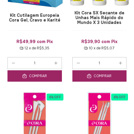
Kit Cora SX Secante de
Kit Cutilagem Europeia
Unhas Mais Rápido do
Cora Gel, Cravo e Karité
Mundo X 3 Unidades
R$49,99
com
Pix
R$39,90
com
Pix
12
x de
R$5,35
10
x de
R$5,07
COMPRAR
COMPRAR
4
%
OFF
4
%
OFF