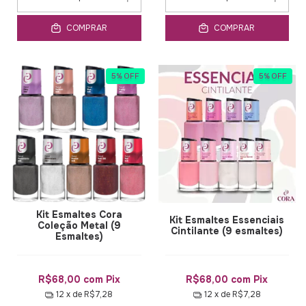
COMPRAR
COMPRAR
5
%
OFF
5
%
OFF
Kit Esmaltes Cora
Kit Esmaltes Essenciais
Coleção Metal (9
Cintilante (9 esmaltes)
Esmaltes)
R$68,00
com
Pix
R$68,00
com
Pix
12
x de
R$7,28
12
x de
R$7,28