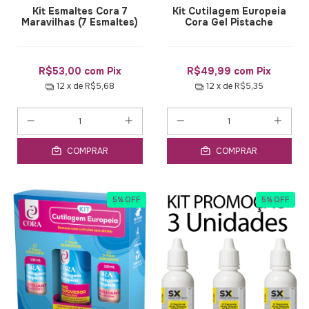
Kit Esmaltes Cora 7
Kit Cutilagem Europeia
Maravilhas (7 Esmaltes)
Cora Gel Pistache
R$53,00
com
Pix
R$49,99
com
Pix
12
x de
R$5,68
12
x de
R$5,35
COMPRAR
COMPRAR
5
%
OFF
5
%
OFF