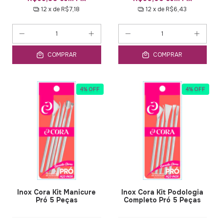
12
x de
R$7,18
12
x de
R$6,43
COMPRAR
COMPRAR
4
%
OFF
4
%
OFF
Inox Cora Kit Manicure
Inox Cora Kit Podologia
Pró 5 Peças
Completo Pró 5 Peças