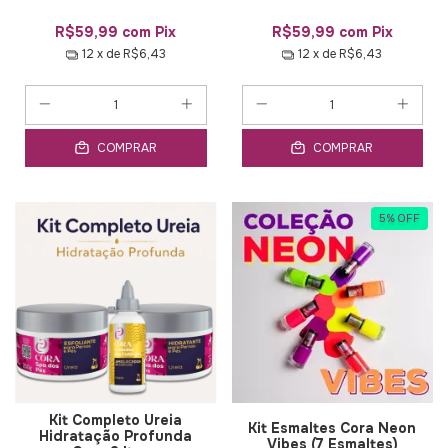
R$59,99
com
Pix
R$59,99
com
Pix
12
x de
R$6,43
12
x de
R$6,43
COMPRAR
COMPRAR
5
%
OFF
Kit Completo Ureia
Kit Esmaltes Cora Neon
Hidratação Profunda
Vibes (7 Esmaltes)