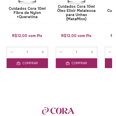
Cuidados Cora 10ml
Cuidados Cora 10ml
Óleo Elixir Melaleuca
Cuid
Fibra de Nylon
para Unhas
+Queratina
(MataMico)
R$12,00
com
Pix
R$12,00
com
Pix
R$
COMPRAR
COMPRAR