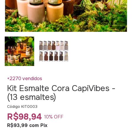
+2270 vendidos
Kit Esmalte Cora CapiVibes -
(13 esmaltes)
Código
KIT0003
R$98,94
10
% OFF
R$93,99
com
Pix