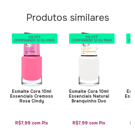
Produtos similares
5% OFF
5% OFF
COMPRANDO 12 OU MAIS
COMPRANDO 12 OU MAIS
COM
Esmalte Cora 10ml
Esmalte Cora 10ml
Esm
Essenciais Cremoso
Essenciais Natural
Esse
Rosa Cindy
Branquinho Duo
R$7,99
com
Pix
R$7,99
com
Pix
R