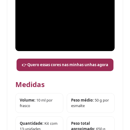
👉 Quero essas cores nas minhas unhas agora
Medidas
Volume:
10 ml por
Peso médio:
50 g por
frasco
esmalte
Quantidade:
Kit com
Peso total
13 unidades
aproximado:
650 g