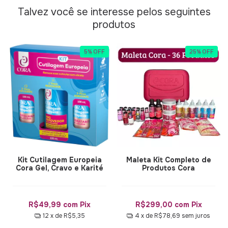
Talvez você se interesse pelos seguintes
produtos
5
%
OFF
25
%
OFF
Kit Cutilagem Europeia
Maleta Kit Completo de
Cora Gel, Cravo e Karité
Produtos Cora
R$49,99
com
Pix
R$299,00
com
Pix
12
x de
R$5,35
4
x de
R$78,69
sem juros