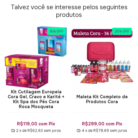
Talvez você se interesse pelos seguintes
produtos
16
%
OFF
25
%
OFF
Kit Cutilagem Europeia
Cora Gel, Cravo e Karité +
Maleta Kit Completo de
Kit Spa dos Pés Cora
Produtos Cora
Rosa Mosqueta
R$119,00
com
Pix
R$299,00
com
Pix
2
x de
R$62,63
sem juros
4
x de
R$78,69
sem juros