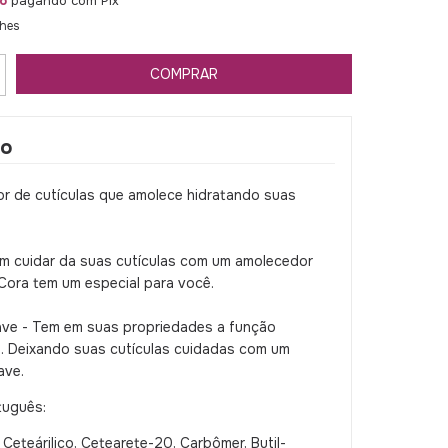
o
pagando com Pix
lhes
ão
r de cutículas que amolece hidratando suas
m cuidar da suas cutículas com um amolecedor
Cora tem um especial para você.
ve - Tem em suas propriedades a função
e. Deixando suas cutículas cuidadas com um
ave.
tuguês:
 Ceteárilico, Cetearete-20, Carbômer, Butil-