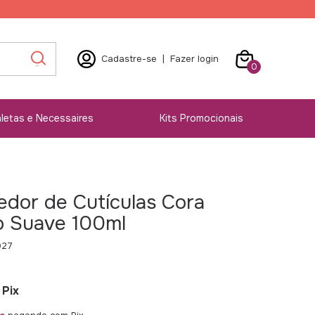
Cadastre-se
|
Fazer login
0
letas e Necessaires
Kits Promocionais
dor de Cutículas Cora
o Suave 100ml
027
Pix