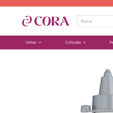
Unhas
Cutículas
P