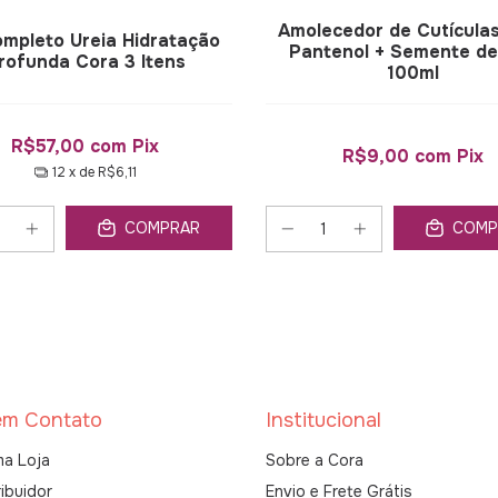
Amolecedor de Cutícula
ompleto Ureia Hidratação
Pantenol + Semente de
rofunda Cora 3 Itens
100ml
R$57,00
com
Pix
R$9,00
com
Pix
12
x de
R$6,11
COMPRAR
COMP
em Contato
Institucional
a Loja
Sobre a Cora
ibuidor
Envio e Frete Grátis