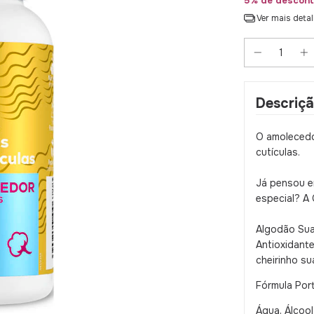
5% de descont
Ver mais deta
Descriç
O amolecedo
cutículas.
Já pensou e
especial? A 
Algodão Sua
Antioxidant
cheirinho su
Fórmula Por
Água, Álcool