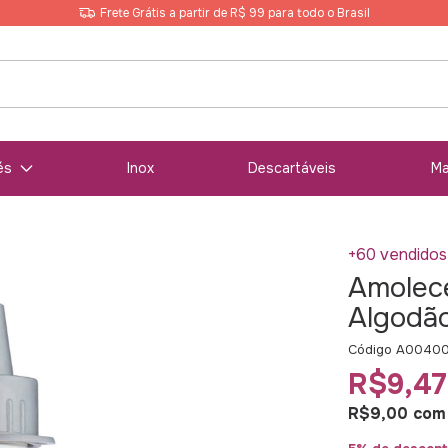
Frete Grátis a partir de R$ 99 para todo o Brasil
és
Inox
Descartáveis
Ma
+60 vendidos
Amolece
Algodã
Código
A0040
R$9,47
R$9,00
com