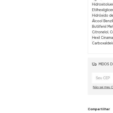
Hidroxitolue
Etilhexilglic
Hidróxido de
Álcool Benzí
Butilfenil Me
Citronelol, 
Hexil Cinamal
Carboxaldeí
MEIOS D
Não sei meu 
Compartilhar