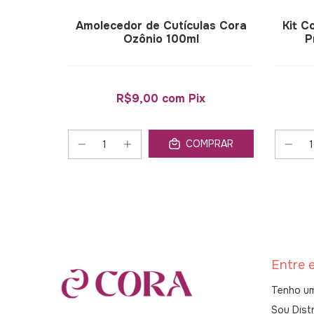
as Cora
Amolecedor de Cutículas Cora
Kit C
0ml
Ozônio 100ml
P
R$9,00
com
Pix
PRAR
COMPRAR
Entre 
Tenho um
Sou Distr