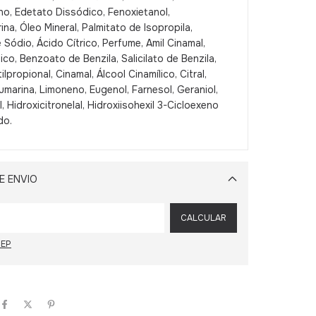
no, Edetato Dissódico, Fenoxietanol,
erina, Óleo Mineral, Palmitato de Isopropila,
 Sódio, Ácido Cítrico, Perfume, Amil Cinamal,
lico, Benzoato de Benzila, Salicilato de Benzila,
tilpropional, Cinamal, Álcool Cinamílico, Citral,
Cumarina, Limoneno, Eugenol, Farnesol, Geraniol,
, Hidroxicitronelal, Hidroxiisohexil 3-Cicloexeno
do.
E ENVIO
Alterar CEP
CALCULAR
CEP