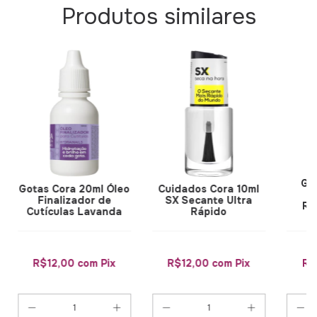
Produtos similares
Go
Gotas Cora 20ml Óleo
Cuidados Cora 10ml
S
Finalizador de
SX Secante Ultra
Re
Cutículas Lavanda
Rápido
R$12,00
com
Pix
R$12,00
com
Pix
R$