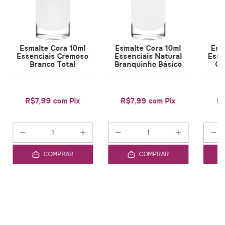
Esmalte Cora 10ml
Esmalte Cora 10ml
Esm
Essenciais Cremoso
Essenciais Natural
Esse
Branco Total
Branquinho Básico
Ca
R$7,99
com
Pix
R$7,99
com
Pix
R
COMPRAR
COMPRAR