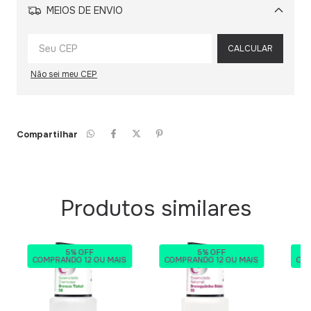
MEIOS DE ENVIO
Alterar CEP
CALCULAR
Não sei meu CEP
Compartilhar
Produtos similares
5% OFF
5% OFF
COMPRANDO 12 OU MAIS
COMPRANDO 12 OU MAIS
COM