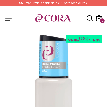
Frete Grátis a partir de R$ 99 para todo o Brasil
0
5% OFF
COMPRANDO 12 OU MAIS