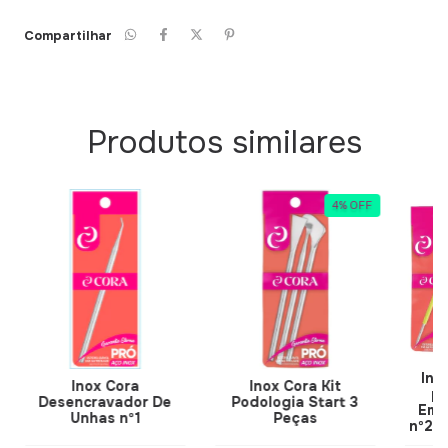
Compartilhar
Produtos similares
4
%
OFF
Ino
Inox Cora
Inox Cora Kit
pa
Desencravador De
Podologia Start 3
Emp
Unhas nº1
Peças
nº24 