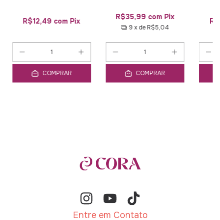
R$35,99
com
Pix
R$12,49
com
Pix
R$
9
x de
R$5,04
COMPRAR
COMPRAR
Entre em Contato