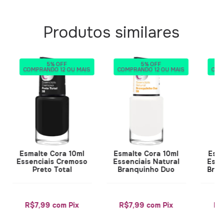
Produtos similares
5% OFF
5% OFF
COMPRANDO 12 OU MAIS
COMPRANDO 12 OU MAIS
COM
Esmalte Cora 10ml
Esmalte Cora 10ml
Esm
Essenciais Cremoso
Essenciais Natural
Ess
Preto Total
Branquinho Duo
Bra
R$7,99
com
Pix
R$7,99
com
Pix
R