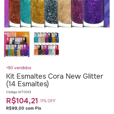
+80 vendidos
Kit Esmaltes Cora New Glitter
(14 Esmaltes)
Código
KIT0013
R$104,21
11
% OFF
R$99,00
com
Pix