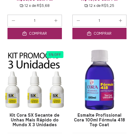
12
x de
R$5,68
12
x de
R$5,25
COMPRAR
COMPRAR
5
%
OFF
Kit Cora SX Secante de
Esmalte Profissional
Unhas Mais Rápido do
Cora 100ml Fórmula 418
Mundo X 3 Unidades
Top Coat