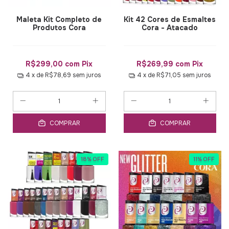
Maleta Kit Completo de
Kit 42 Cores de Esmaltes
Produtos Cora
Cora - Atacado
R$299,00
com
Pix
R$269,99
com
Pix
4
x de
R$78,69
sem juros
4
x de
R$71,05
sem juros
COMPRAR
COMPRAR
18
%
OFF
11
%
OFF