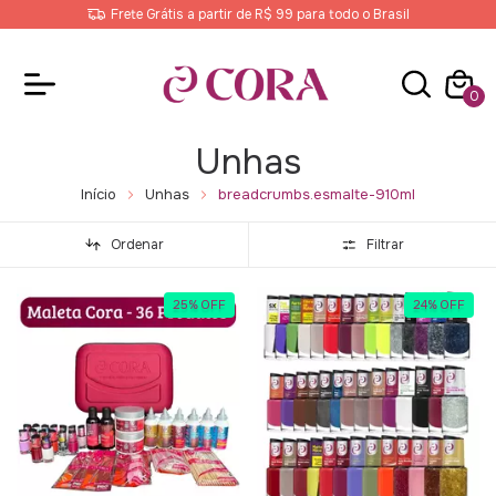
Frete Grátis a partir de R$ 99 para todo o Brasil
0
Unhas
Início
Unhas
breadcrumbs.esmalte-910ml
Ordenar
Filtrar
25
%
OFF
24
%
OFF