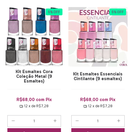
5
%
OFF
5
%
OFF
Kit Esmaltes Cora
Kit Esmaltes Essenciais
Coleção Metal (9
Cintilante (9 esmaltes)
Esmaltes)
R$68,00
com
Pix
R$68,00
com
Pix
12
x de
R$7,28
12
x de
R$7,28