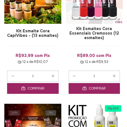
Kit Esmaltes Cora
Kit Esmalte Cora
Essenciais Cremosos (12
CapiVibes - (13 esmaltes)
esmaltes)
R$93,99
com
Pix
R$89,00
com
Pix
12
x de
R$10,07
12
x de
R$9,53
COMPRAR
COMPRAR
11
%
OFF