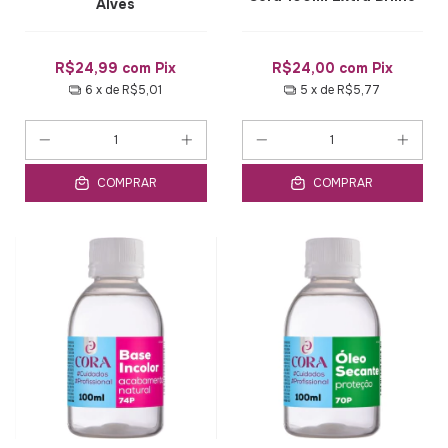
Alves
R$24,99
com
Pix
R$24,00
com
Pix
6
x de
R$5,01
5
x de
R$5,77
COMPRAR
COMPRAR