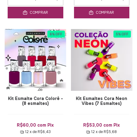
COMPRAR
COMPRAR
6
%
OFF
5
%
OFF
Kit Esmalte Cora Colorê -
Kit Esmaltes Cora Neon
(8 esmaltes)
Vibes (7 Esmaltes)
R$60,00
com
Pix
R$53,00
com
Pix
12
x de
R$6,43
12
x de
R$5,68