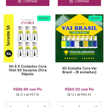
COMPRAR
COMPRAR
7
%
OFF
6
%
OFF
Kit 6 X Cuidados Cora
Kit Esmalte Cora Vai
10ml SX Secante Ultra
Brasil - (8 esmaltes)
Rápido
R$66,99
com
Pix
R$60,00
com
Pix
12
x de
R$7,18
12
x de
R$6,43