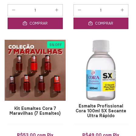
COMPRAR
COMPRAR
5
%
OFF
Esmalte Profissional
Kit Esmaltes Cora 7
Cora 100ml SX Secante
Maravilhas (7 Esmaltes)
Ultra Rápido
R$53,00
com
Pix
R$49,00
com
Pix