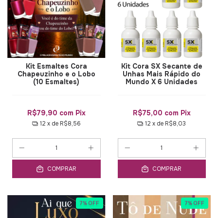
Kit Esmaltes Cora
Kit Cora SX Secante de
Chapeuzinho e o Lobo
Unhas Mais Rápido do
(10 Esmaltes)
Mundo X 6 Unidades
R$79,90
com
Pix
R$75,00
com
Pix
12
x de
R$8,56
12
x de
R$8,03
COMPRAR
COMPRAR
7
%
OFF
7
%
OFF