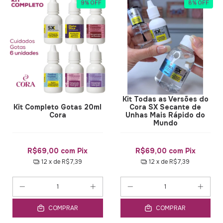
9
%
OFF
8
%
OFF
Kit Todas as Versões do
Kit Completo Gotas 20ml
Cora SX Secante de
Cora
Unhas Mais Rápido do
Mundo
R$69,00
com
Pix
R$69,00
com
Pix
12
x de
R$7,39
12
x de
R$7,39
COMPRAR
COMPRAR