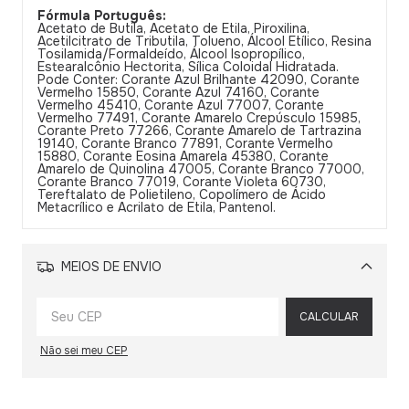
Fórmula Português:
Acetato de Butila, Acetato de Etila, Piroxilina,
Acetilcitrato de Tributila, Tolueno, Álcool Etílico, Resina
Tosilamida/Formaldeído, Álcool Isopropílico,
Estearalcônio Hectorita, Sílica Coloidal Hidratada.
Pode Conter: Corante Azul Brilhante 42090, Corante
Vermelho 15850, Corante Azul 74160, Corante
Vermelho 45410, Corante Azul 77007, Corante
Vermelho 77491, Corante Amarelo Crepúsculo 15985,
Corante Preto 77266, Corante Amarelo de Tartrazina
19140, Corante Branco 77891, Corante Vermelho
15880, Corante Eosina Amarela 45380, Corante
Amarelo de Quinolina 47005, Corante Branco 77000,
Corante Branco 77019, Corante Violeta 60730,
Tereftalato de Polietileno, Copolímero de Ácido
Metacrílico e Acrilato de Etila, Pantenol.
MEIOS DE ENVIO
Alterar CEP
CALCULAR
Não sei meu CEP