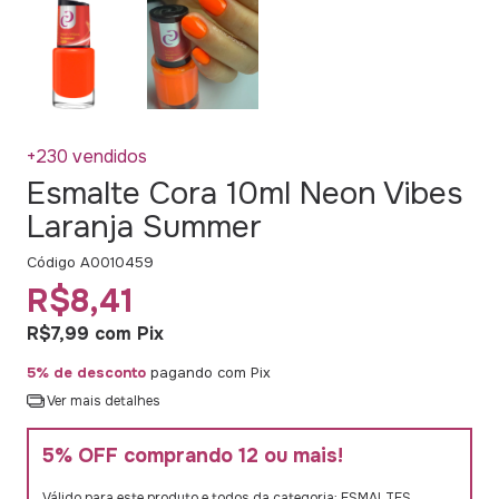
+230 vendidos
Esmalte Cora 10ml Neon Vibes
Laranja Summer
Código
A0010459
R$8,41
R$7,99
com
Pix
5% de desconto
pagando com Pix
Ver mais detalhes
5% OFF comprando 12 ou mais!
Válido para este produto e todos da categoria: ESMALTES.