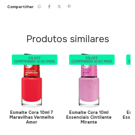
Compartilhar
Produtos similares
5% OFF
5% OFF
COMPRANDO 12 OU MAIS
COMPRANDO 12 OU MAIS
COM
Esmalte Cora 10ml 7
Esmalte Cora 10ml
Esm
Maravilhas Vermelho
Essenciais Cintilante
Essen
Amor
Mirante