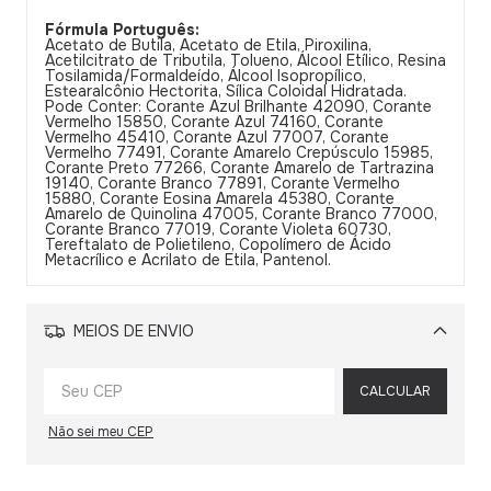
Fórmula Português:
Acetato de Butila, Acetato de Etila, Piroxilina,
Acetilcitrato de Tributila, Tolueno, Álcool Etílico, Resina
Tosilamida/Formaldeído, Álcool Isopropílico,
Estearalcônio Hectorita, Sílica Coloidal Hidratada.
Pode Conter: Corante Azul Brilhante 42090, Corante
Vermelho 15850, Corante Azul 74160, Corante
Vermelho 45410, Corante Azul 77007, Corante
Vermelho 77491, Corante Amarelo Crepúsculo 15985,
Corante Preto 77266, Corante Amarelo de Tartrazina
19140, Corante Branco 77891, Corante Vermelho
15880, Corante Eosina Amarela 45380, Corante
Amarelo de Quinolina 47005, Corante Branco 77000,
Corante Branco 77019, Corante Violeta 60730,
Tereftalato de Polietileno, Copolímero de Ácido
Metacrílico e Acrilato de Etila, Pantenol.
MEIOS DE ENVIO
Alterar CEP
CALCULAR
Não sei meu CEP