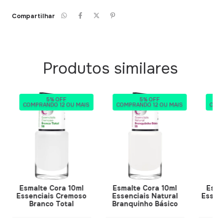
Compartilhar
Produtos similares
5% OFF
5% OFF
COMPRANDO 12 OU MAIS
COMPRANDO 12 OU MAIS
COM
Esmalte Cora 10ml
Esmalte Cora 10ml
Esm
Essenciais Cremoso
Essenciais Natural
Essen
Branco Total
Branquinho Básico