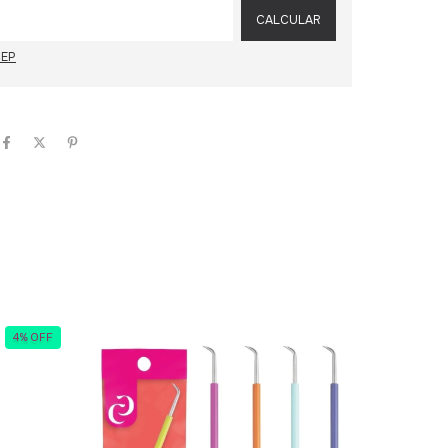
CALCULAR
CEP
4
%
OFF