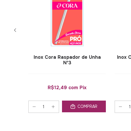
para
Inox Cora Raspador de Unha
Inox 
Palito
Nº3
as)
x
R$12,49
com
Pix
PRAR
COMPRAR