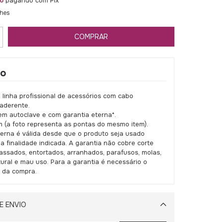
o
pagando com Pix
lhes
ão
a linha profissional de acessórios com cabo
aderente.
 em autoclave e com garantia eterna*.
m (a foto representa as pontas do mesmo item).
terna é válida desde que o produto seja usado
a finalidade indicada. A garantia não cobre corte
massados, entortados, arranhados, parafusos, molas,
ural e mau uso. Para a garantia é necessário o
 da compra.
E ENVIO
Alterar CEP