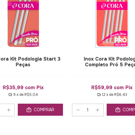
Cora Kit Podologia Start 3
Inox Cora Kit Podolo
Peças
Completo Pró 5 Peç
R$35,99
com
Pix
R$59,99
com
Pix
9
x de
R$5,04
12
x de
R$6,43
COMPRAR
COMP