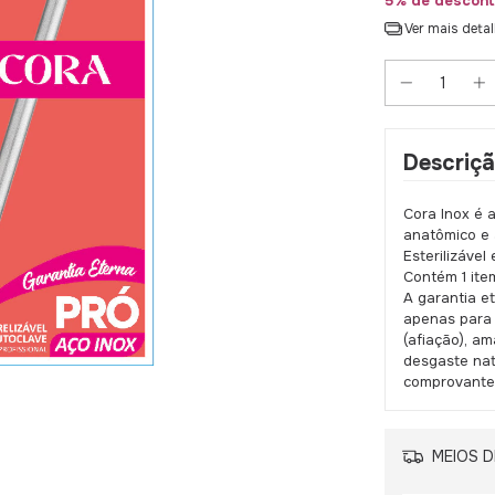
5% de descont
Ver mais deta
Descriç
Cora Inox é 
anatômico e 
Esterilizável
Contém 1 ite
A garantia e
apenas para 
(afiação), a
desgaste nat
comprovante
MEIOS D