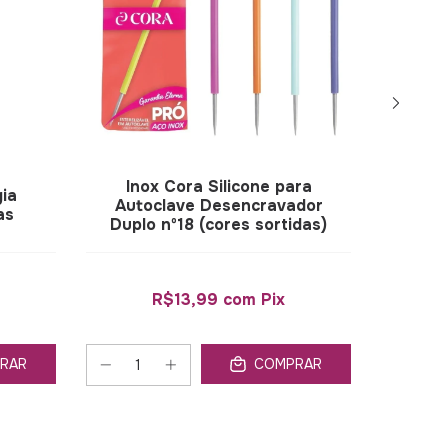
Inox Cora Silicone para
gia
Inox C
Autoclave Desencravador
as
Duplo nº18 (cores sortidas)
R$13,99
com
Pix
RAR
COMPRAR