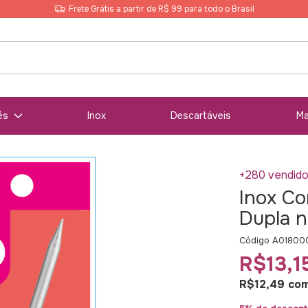
Frete Grátis a partir de R$ 99 para todo o Brasil
és
Inox
Descartáveis
Ma
+280 vendid
Inox Co
Dupla 
Código
A01800
R$13,1
R$12,49
co