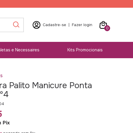
Cadastre-se
|
Fazer login
0
letas e Necessaires
Kits Promocionais
os
ra Palito Manicure Ponta
nº4
04
5
m
Pix