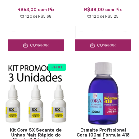
R$53,00
com
Pix
R$49,00
com
Pix
12
x de
R$5,68
12
x de
R$5,25
COMPRAR
COMPRAR
5
%
OFF
Kit Cora SX Secante de
Esmalte Profissional
Unhas Mais Rápido do
Cora 100ml Fórmula 418