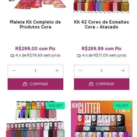
Maleta Kit Completo de
Kit 42 Cores de Esmaltes
Produtos Cora
Cora - Atacado
R$299,00
com
Pix
R$269,99
com
Pix
4
x de
R$78,69
sem juros
4
x de
R$71,05
sem juros
COMPRAR
COMPRAR
18
%
OFF
11
%
OFF