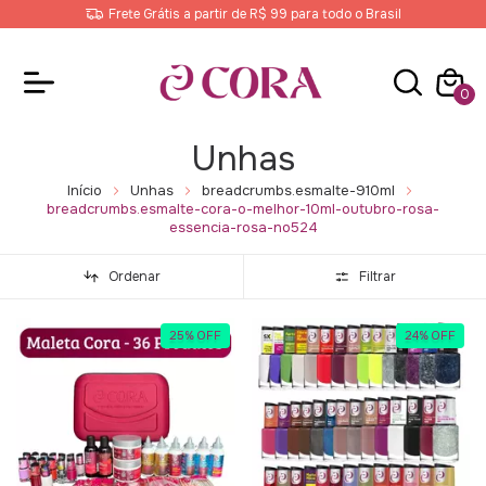
Frete Grátis a partir de R$ 99 para todo o Brasil
0
Unhas
Início
Unhas
breadcrumbs.esmalte-910ml
breadcrumbs.esmalte-cora-o-melhor-10ml-outubro-rosa-
essencia-rosa-no524
Ordenar
Filtrar
25
%
OFF
24
%
OFF