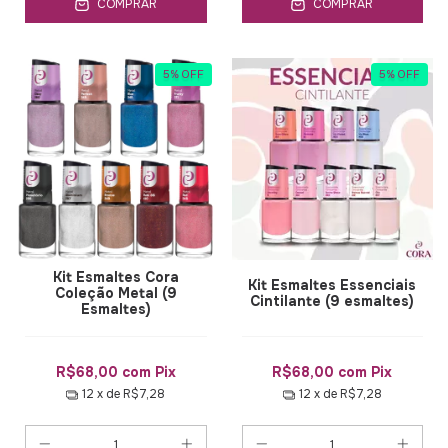
COMPRAR
COMPRAR
5
%
OFF
5
%
OFF
Kit Esmaltes Cora
Kit Esmaltes Essenciais
Coleção Metal (9
Cintilante (9 esmaltes)
Esmaltes)
R$68,00
com
Pix
R$68,00
com
Pix
12
x de
R$7,28
12
x de
R$7,28