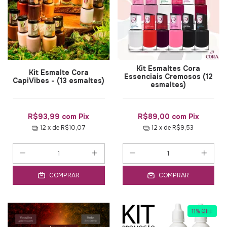
Kit Esmaltes Cora
Kit Esmalte Cora
Essenciais Cremosos (12
CapiVibes - (13 esmaltes)
esmaltes)
R$93,99
com
Pix
R$89,00
com
Pix
12
x de
R$10,07
12
x de
R$9,53
COMPRAR
COMPRAR
11
%
OFF