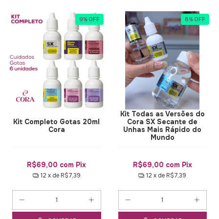
9
%
OFF
8
%
OFF
Kit Todas as Versões do
Kit Completo Gotas 20ml
Cora SX Secante de
Cora
Unhas Mais Rápido do
Mundo
R$69,00
com
Pix
R$69,00
com
Pix
12
x de
R$7,39
12
x de
R$7,39