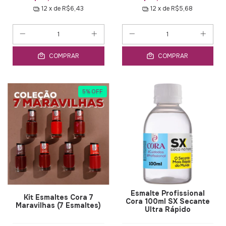
12
x de
R$6,43
12
x de
R$5,68
COMPRAR
COMPRAR
5
%
OFF
Esmalte Profissional
Kit Esmaltes Cora 7
Cora 100ml SX Secante
Maravilhas (7 Esmaltes)
Ultra Rápido