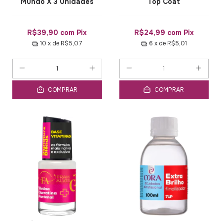
Mundo X 3 Unidades
Top Coat
R$39,90
com
Pix
R$24,99
com
Pix
10
x de
R$5,07
6
x de
R$5,01
COMPRAR
COMPRAR