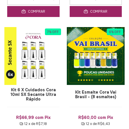
COMPRAR
COMPRAR
7
%
OFF
6
%
OFF
Kit 6 X Cuidados Cora
Kit Esmalte Cora Vai
10ml SX Secante Ultra
Brasil - (8 esmaltes)
Rápido
R$66,99
com
Pix
R$60,00
com
Pix
12
x de
R$7,18
12
x de
R$6,43