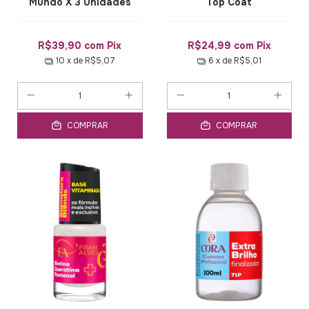
Mundo X 3 Unidades
Top Coat
R$39,90
com
Pix
R$24,99
com
Pix
10
x de
R$5,07
6
x de
R$5,01
COMPRAR
COMPRAR