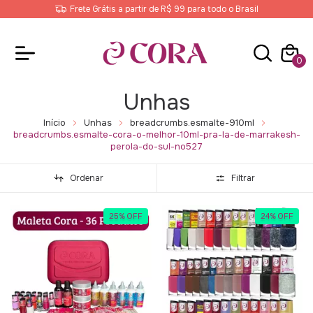
Frete Grátis a partir de R$ 99 para todo o Brasil
0
Unhas
Início
Unhas
breadcrumbs.esmalte-910ml
breadcrumbs.esmalte-cora-o-melhor-10ml-pra-la-de-marrakesh-
perola-do-sul-no527
Ordenar
Filtrar
25
%
OFF
24
%
OFF