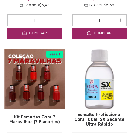
12
x de
R$6,43
12
x de
R$5,68
COMPRAR
COMPRAR
5
%
OFF
Esmalte Profissional
Kit Esmaltes Cora 7
Cora 100ml SX Secante
Maravilhas (7 Esmaltes)
Ultra Rápido