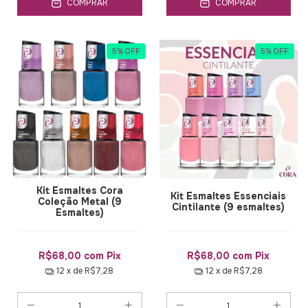
COMPRAR
COMPRAR
5
%
OFF
5
%
OFF
Kit Esmaltes Cora
Kit Esmaltes Essenciais
Coleção Metal (9
Cintilante (9 esmaltes)
Esmaltes)
R$68,00
com
Pix
R$68,00
com
Pix
12
x de
R$7,28
12
x de
R$7,28