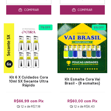
COMPRAR
COMPRAR
7
%
OFF
6
%
OFF
Kit 6 X Cuidados Cora
Kit Esmalte Cora Vai
10ml SX Secante Ultra
Brasil - (8 esmaltes)
Rápido
R$66,99
com
Pix
R$60,00
com
Pix
12
x de
R$7,18
12
x de
R$6,43