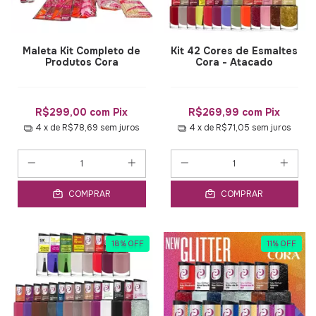
Maleta Kit Completo de
Kit 42 Cores de Esmaltes
Produtos Cora
Cora - Atacado
R$299,00
com
Pix
R$269,99
com
Pix
4
x de
R$78,69
sem juros
4
x de
R$71,05
sem juros
COMPRAR
COMPRAR
18
%
OFF
11
%
OFF