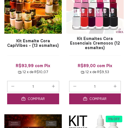
Kit Esmaltes Cora
Kit Esmalte Cora
Essenciais Cremosos (12
CapiVibes - (13 esmaltes)
esmaltes)
R$93,99
com
Pix
R$89,00
com
Pix
12
x de
R$10,07
12
x de
R$9,53
COMPRAR
COMPRAR
11
%
OFF