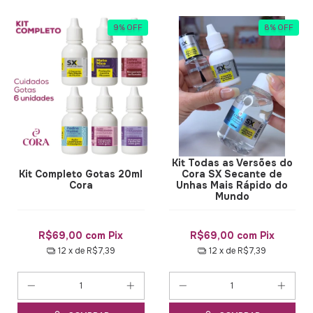
9
%
OFF
8
%
OFF
Kit Todas as Versões do
Kit Completo Gotas 20ml
Cora SX Secante de
Cora
Unhas Mais Rápido do
Mundo
R$69,00
com
Pix
R$69,00
com
Pix
12
x de
R$7,39
12
x de
R$7,39