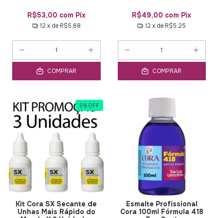
R$53,00
com
Pix
R$49,00
com
Pix
12
x de
R$5,68
12
x de
R$5,25
COMPRAR
COMPRAR
5
%
OFF
Kit Cora SX Secante de
Esmalte Profissional
Unhas Mais Rápido do
Cora 100ml Fórmula 418